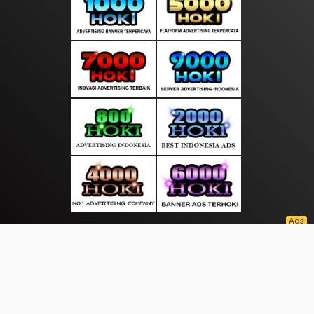
About Us
·
Contact Us
·
Terms & Conditions
·
© sumberterkini.com 2026. All rights are reserved