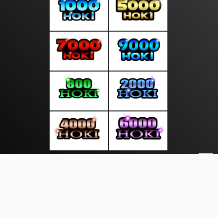
About Us
·
Contact Us
·
Terms & Conditions
·
© sumberterkini.com 2026. All rights are reserved