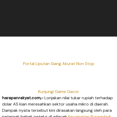
Portal Liputan Siang Akurat Non Stop
Kunjungi Game Gacor
harapanrakyat.com,-
Lonjakan nilai tukar rupiah terhadap
dolar AS kian meresahkan sektor usaha mikro di daerah.
Dampak nyata tersebut kini dirasakan langsung oleh para
peternak bebek petelur di wilayah
Kecamatan Purwadadi
,