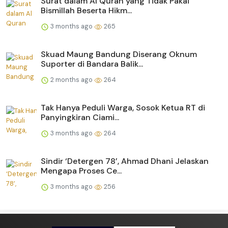
Surat dalam Al Quran yang Tidak Pakai
Bismillah Beserta Hikm...
3 months ago
265
Skuad Maung Bandung Diserang Oknum
Suporter di Bandara Balik...
2 months ago
264
Tak Hanya Peduli Warga, Sosok Ketua RT di
Panyingkiran Ciami...
3 months ago
264
Sindir ‘Detergen 78’, Ahmad Dhani Jelaskan
Mengapa Proses Ce...
3 months ago
256