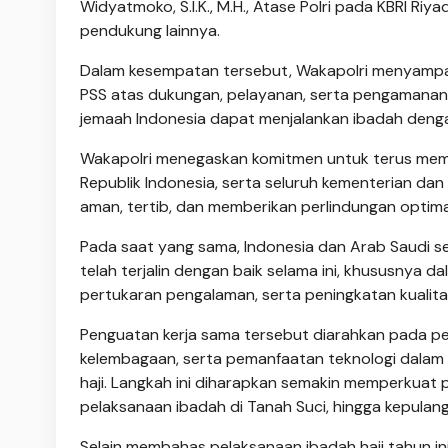
Widyatmoko, S.I.K., M.H., Atase Polri pada KBRI Ri
pendukung lainnya.
Dalam kesempatan tersebut, Wakapolri menyampaik
PSS atas dukungan, pelayanan, serta pengamanan y
jemaah Indonesia dapat menjalankan ibadah denga
Wakapolri menegaskan komitmen untuk terus mempe
Republik Indonesia, serta seluruh kementerian da
aman, tertib, dan memberikan perlindungan optima
Pada saat yang sama, Indonesia dan Arab Saudi s
telah terjalin dengan baik selama ini, khususnya
pertukaran pengalaman, serta peningkatan kualita
Penguatan kerja sama tersebut diarahkan pada pen
kelembagaan, serta pemanfaatan teknologi dala
haji. Langkah ini diharapkan semakin memperkuat 
pelaksanaan ibadah di Tanah Suci, hingga kepulang
Selain membahas pelaksanaan ibadah haji tahun in