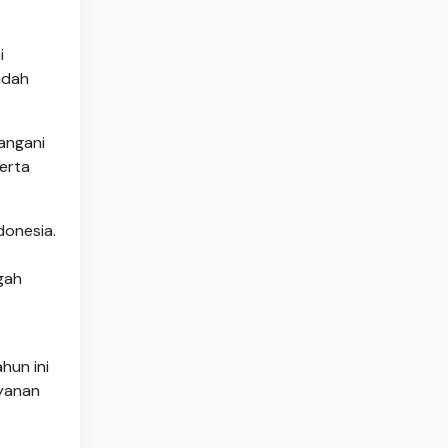
i
adah
angani
serta
donesia.
gah
hun ini
ayanan