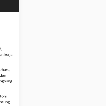
M,
n kerja
.Hum.,
 dan
angsung
toni
 Untung