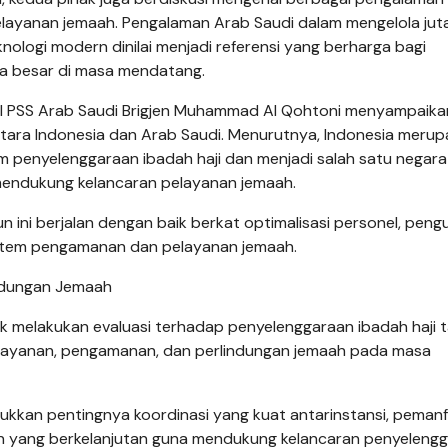
elayanan jemaah. Pengalaman Arab Saudi dalam mengelola jut
ologi modern dinilai menjadi referensi yang berharga bagi
la besar di masa mendatang.
onal PSS Arab Saudi Brigjen Muhammad Al Qohtoni menyampaika
antara Indonesia dan Arab Saudi. Menurutnya, Indonesia meru
lam penyelenggaraan ibadah haji dan menjadi salah satu negar
mendukung kelancaran pelayanan jemaah.
un ini berjalan dengan baik berkat optimalisasi personel, pen
istem pengamanan dan pelayanan jemaah.
indungan Jemaah
melakukan evaluasi terhadap penyelenggaraan ibadah haji ta
 pelayanan, pengamanan, dan perlindungan jemaah pada masa
jukkan pentingnya koordinasi yang kuat antarinstansi, peman
an yang berkelanjutan guna mendukung kelancaran penyeleng