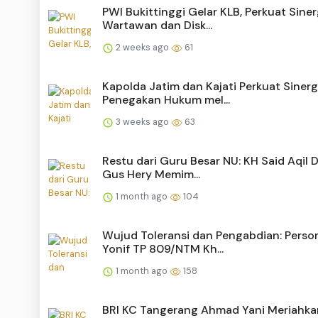
PWI Bukittinggi Gelar KLB, Perkuat Siner
Wartawan dan Disk...
2 weeks ago
61
Kapolda Jatim dan Kajati Perkuat Sinerg
Penegakan Hukum mel...
3 weeks ago
63
Restu dari Guru Besar NU: KH Said Aqil
Gus Hery Memim...
1 month ago
104
Wujud Toleransi dan Pengabdian: Perso
Yonif TP 809/NTM Kh...
1 month ago
158
BRI KC Tangerang Ahmad Yani Meriahka