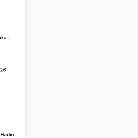
akan
026
Hadiri