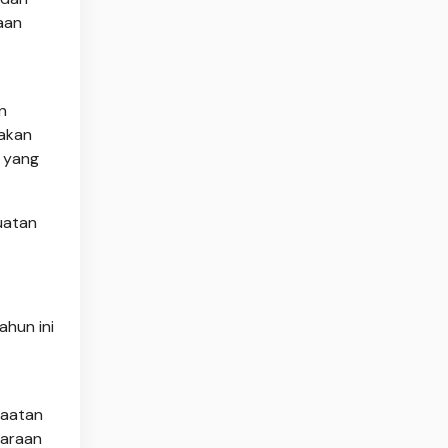
aan
n
pakan
a yang
guatan
hun ini
faatan
garaan