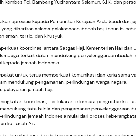
yadh Kombes Pol. Bambang Yudhantara Salamun, S.I.K., dan pers
an apresiasi kepada Pemerintah Kerajaan Arab Saudi dan ja
ang diberikan selama pelaksanaan ibadah haji tahun ini seh
n aman, tertib, dan khusyuk.
rkuat koordinasi antara Satgas Haji, Kementerian Haji dan
n lembaga terkait dalam mendukung penyelenggaraan ibadah h
l kepada jemaah Indonesia.
epakat untuk terus memperkuat komunikasi dan kerja sama y
 dalam mendukung pengamanan, perlindungan warga negara,
s pelayanan jemaah haji.
ingkatan koordinasi, pertukaran informasi, penguatan kapas
m mendukung tata kelola dan pengamanan penyelenggaraan i
perlindungan jemaah Indonesia mulai dari proses keberangkata
an ke Tanah Air.
i, kedua pihak juga berdiskusi mengenai berbagai pengalaman