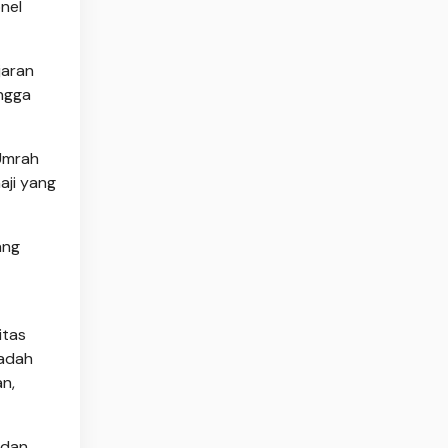
onel
jaran
ingga
 Umrah
aji yang
ang
itas
badah
n,
 dan