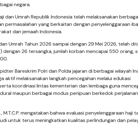
rbagai negara.
ji dan Umrah Republik Indonesia telah melaksanakan berbaga
n permasalahan yang berkaitan dengan penyelenggaraan ib
akat dan jemaah Indonesia.
dan Umrah Tahun 2026 sampai dengan 29 Mei 2026, telah dit
LI) dengan 26 tersangka, jumlah korban mencapai 550 orang, 
000.
idter Bareskrim Polri dan Polda jajaran di berbagai wilayah In
ga aktif melaksanakan langkah pencegahan melalui edukasi
erta koordinasi lintas kementerian dan lembaga guna mence
sedural maupun berbagai modus penipuan berkedok perjalanan
I.K., M.T.C.P. mengatakan bahwa evaluasi penyelenggaraan haji ta
udi untuk terus meningkatkan kualitas perlindungan dan pel