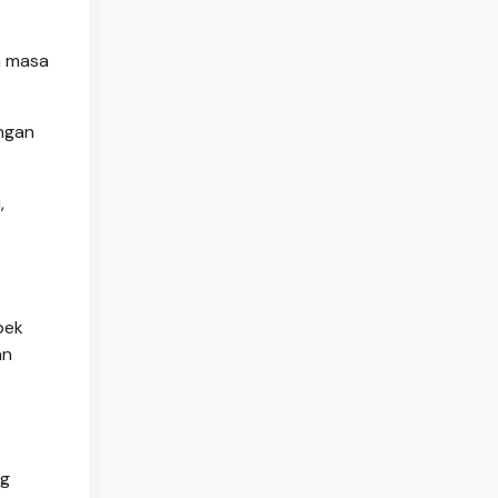
a masa
ungan
,
pek
an
ng