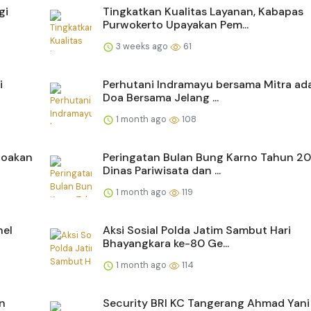
gi
Tingkatkan Kualitas Layanan, Kabapas
Purwokerto Upayakan Pem...
3 weeks ago
61
i
Perhutani Indramayu bersama Mitra ad
Doa Bersama Jelang ...
1 month ago
108
 Doakan
Peringatan Bulan Bung Karno Tahun 2
Dinas Pariwisata dan ...
1 month ago
119
nel
Aksi Sosial Polda Jatim Sambut Hari
Bhayangkara ke-80 Ge...
1 month ago
114
n
Security BRI KC Tangerang Ahmad Yani 