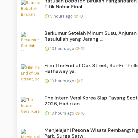
Ratusan Bobotoh Birukan Pangandaran
Titik Nobar Final ...
9 hours ago
13
Berkumur Setelah Minum Susu, Anjuran
Rasulullah yang Jarang ...
10 hours ago
18
Film The End of Oak Street, Sci-Fi Thril
Hathaway ya...
10 hours ago
11
The Intern Versi Korea Siap Tayang Sep
2026, Hadirkan ...
10 hours ago
16
Menjelajahi Pesona Wisata Rembang: N
Park, Surga Satw...