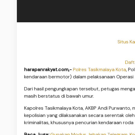
Situs K
Daft
harapanrakyat.com,-
Polres Tasikmalaya Kota
, P
kendaraan bermotor) dalam pelaksanaan Operasi Ja
Dari hasil pengungkapan tersebut, petugas menga
masih berstatus di bawah umur.
Kapolres Tasikmalaya Kota, AKBP Andi Purwanto
kepolisian yang dilaksanakan secara serentak ole
kriminalitas, khususnya pencurian kendaraan rod
Baca Juga:
Gunakan Modus Jebakan Telegram, Kom