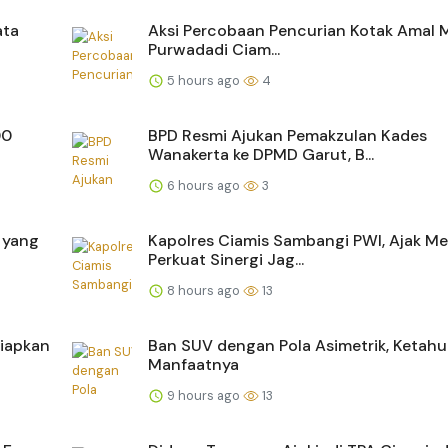
ata
Aksi Percobaan Pencurian Kotak Amal M
Purwadadi Ciam...
5 hours ago
4
00
BPD Resmi Ajukan Pemakzulan Kades
Wanakerta ke DPMD Garut, B...
6 hours ago
3
 yang
Kapolres Ciamis Sambangi PWI, Ajak Me
Perkuat Sinergi Jag...
8 hours ago
13
Siapkan
Ban SUV dengan Pola Asimetrik, Ketahu
Manfaatnya
9 hours ago
13