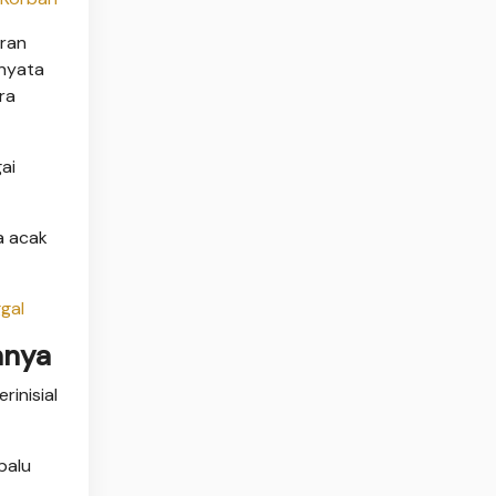
oran
rnyata
ra
ai
a acak
ggal
nnya
rinisial
palu