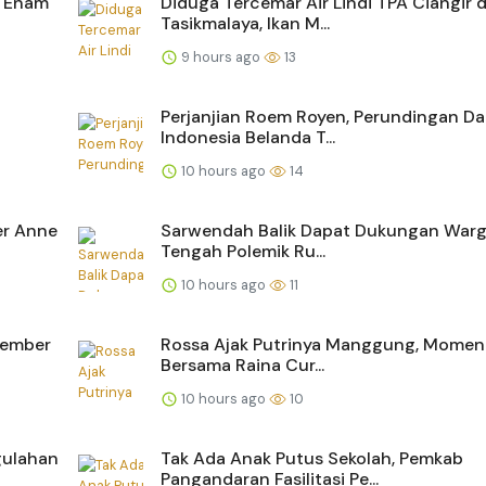
, Enam
Diduga Tercemar Air Lindi TPA Ciangir d
Tasikmalaya, Ikan M...
9 hours ago
13
Perjanjian Roem Royen, Perundingan D
Indonesia Belanda T...
10 hours ago
14
ler Anne
Sarwendah Balik Dapat Dukungan Warg
Tengah Polemik Ru...
10 hours ago
11
tember
Rossa Ajak Putrinya Manggung, Momen
Bersama Raina Cur...
10 hours ago
10
gulahan
Tak Ada Anak Putus Sekolah, Pemkab
Pangandaran Fasilitasi Pe...