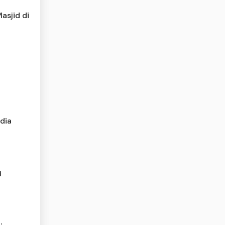
asjid di
dia
i