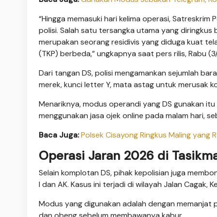
“Hingga memasuki hari kelima operasi, Satreskrim 
polisi. Salah satu tersangka utama yang diringkus
merupakan seorang residivis yang diduga kuat tel
(TKP) berbeda,” ungkapnya saat pers rilis, Rabu (3
Dari tangan DS, polisi mengamankan sejumlah bara
merek, kunci letter Y, mata astag untuk merusak 
Menariknya, modus operandi yang DS gunakan itu t
menggunakan jasa ojek online pada malam hari, 
Baca Juga:
Polsek Cisayong Ringkus Maling yang 
Operasi Jaran 2026 di Tasikm
Selain komplotan DS, pihak kepolisian juga membon
I dan AK. Kasus ini terjadi di wilayah Jalan Cagak
Modus yang digunakan adalah dengan memanjat p
dan obeng sebelum membawanya kabur.