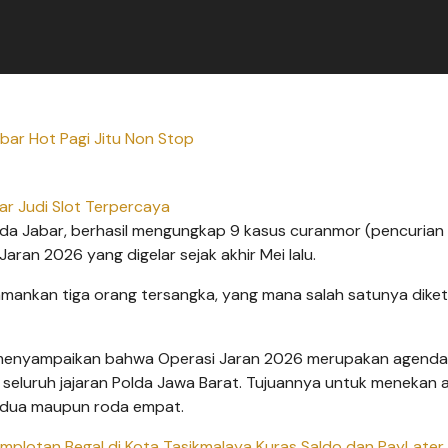
abar Hot Pagi Jitu Non Stop
ar Judi Slot Terpercaya
olda Jabar, berhasil mengungkap 9 kasus curanmor (pencurian
ran 2026 yang digelar sejak akhir Mei lalu.
mankan tiga orang tersangka, yang mana salah satunya diket
, menyampaikan bahwa Operasi Jaran 2026 merupakan agenda
h seluruh jajaran Polda Jawa Barat. Tujuannya untuk menekan 
a dua maupun roda empat.
plotan Begal di Kota Tasikmalaya Kuras Saldo dan PayLate