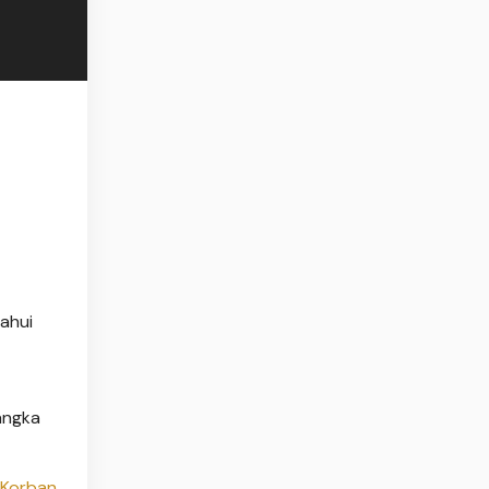
ahui
angka
r Korban