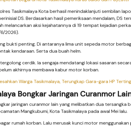
Polres Tasikmalaya Kota berhasil menindaklanjuti sembilan lap
 berinisial DS. Berdasarkan hasil pemeriksaan mendalam, DS te
ah melancarkan aksi kejahatannya di 19 tempat kejadian perka
/6/2026).
ng bukti penting. Di antaranya lima unit sepeda motor berbag
kontak kendaraan. Serta dua buah helm.
ergolong cerdik. Ia sengaja mendatangi lokasi sasaran secar
sebelum akhirnya membawa kabur motor korban.
Resahkan Warga Tasikmalaya, Terungkap Gara-gara HP Tertin
alaya Bongkar Jaringan Curanmor Lai
gkar jaringan curanmor lain yang melibatkan dua tersangka be
, Kecamatan Mangkubumi, Kota Tasikmalaya pada awal Mei lalu.
agar rumah korban. Lalu merusak kunci motor menggunakan 