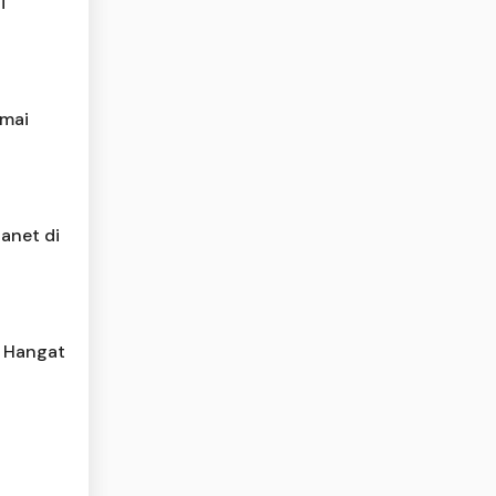
i
amai
anet di
 Hangat