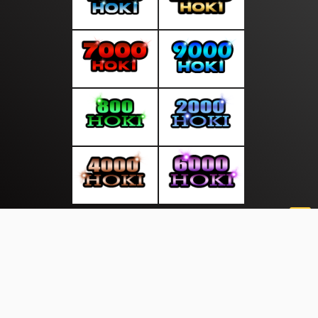
About Us
·
Contact Us
·
Terms & Conditions
·
© sumberterkini.com 2026. All rights are reserved
Perayaan |
Berita Rakyat |
|
|