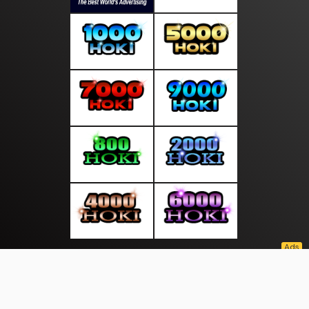
About Us
·
Contact Us
·
Terms & Conditions
·