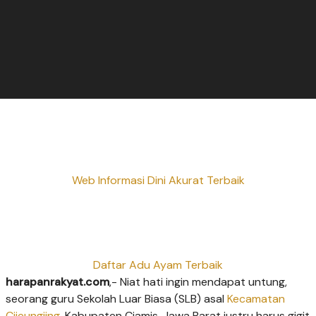
Web Informasi Dini Akurat Terbaik
Daftar Adu Ayam Terbaik
harapanrakyat.com
,- Niat hati ingin mendapat untung,
seorang guru Sekolah Luar Biasa (SLB) asal
Kecamatan
Cijeungjing
, Kabupaten Ciamis, Jawa Barat justru harus gigit