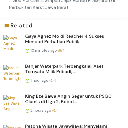
Goa Aul Ciamis Simpan Jejak Hunian Prasejarah di
Perbukitan Karst Jawa Barat
Related
Gaya Agnez Mo di Reacher 4 Sukses
Mencuri Perhatian Publik
10 minutes ago
1
Banjar Waterpark Terbengkalai, Aset
Ternyata Milik Pribadi, ...
1 hour ago
1
King Eze Bawa Angin Segar untuk PSGC
Ciamis di Liga 2, Bobot...
2 hours ago
1
Pesona Wisata Jayawijaya: Menyelami