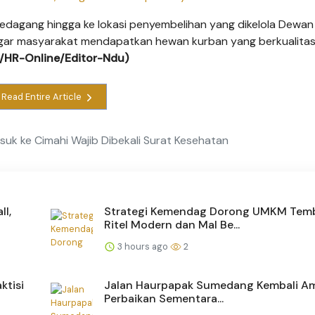
pedagang hingga ke lokasi penyembelihan yang dikelola Dewan
agar masyarakat mendapatkan hewan kurban yang berkualitas,
7/HR-Online/Editor-Ndu)
Read Entire Article
uk ke Cimahi Wajib Dibekali Surat Kesehatan
ll,
Strategi Kemendag Dorong UMKM Tem
Ritel Modern dan Mal Be...
3 hours ago
2
ktisi
Jalan Haurpapak Sumedang Kembali Am
Perbaikan Sementara...