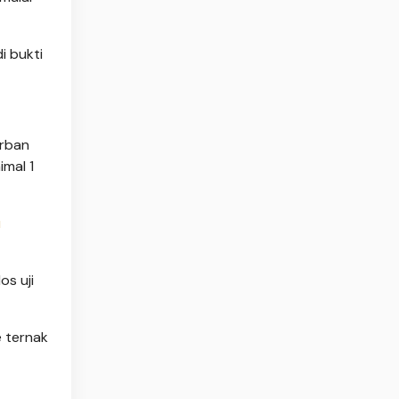
i bukti
urban
imal 1
u
s uji
e ternak