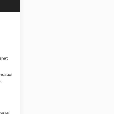
ehat
encapai
s,
mulai