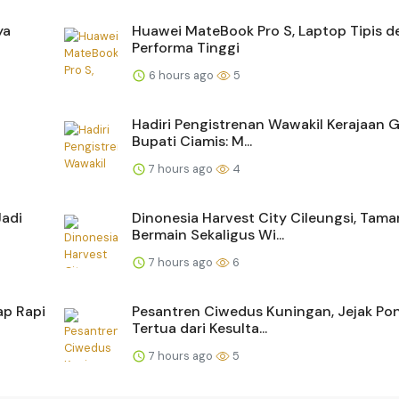
ya
Huawei MateBook Pro S, Laptop Tipis 
Performa Tinggi
6 hours ago
5
Hadiri Pengistrenan Wawakil Kerajaan G
Bupati Ciamis: M...
7 hours ago
4
Jadi
Dinonesia Harvest City Cileungsi, Tama
Bermain Sekaligus Wi...
7 hours ago
6
ap Rapi
Pesantren Ciwedus Kuningan, Jejak Po
Tertua dari Kesulta...
7 hours ago
5