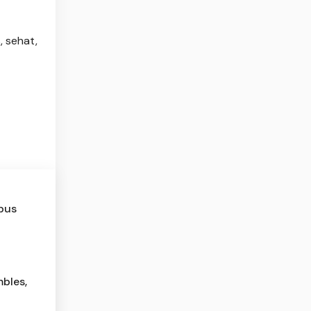
 sehat,
bus
bles,