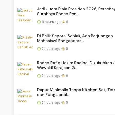
Jadi Juara Piala Presiden 2026, Perseba
Surabaya Panen Pen...
5 hours ago
5
Di Balik Seporsi Seblak, Ada Perjuangan
Mahasiswi Pangandara...
7 hours ago
5
Raden Rafiq Hakim Radinal Dikukuhkan 
Wawakil Kerajaan G...
7 hours ago
6
Dapur Minimalis Tanpa Kitchen Set, Tet
dan Fungsional...
7 hours ago
5