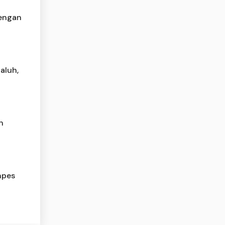
dengan
aluh,
n
npes