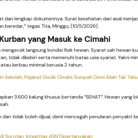
at dan lengkap dokumennya. Surat kesehatan dari asal menjad
an beredar,” tegas Tita, Minggu, (10/5/2026).
Kurban yang Masuk ke Cimahi
an mengecek langsung kondisi fisik hewan. Syarat sah hewan k
tan, tidak dikebiri serta memenuhi batas usia syariat. Yakni min
tau kerbau minimal berusia 2 tahun.
n Sekolah, Pejabat Disdik Cimahi; Sumpah Demi Allah Tak Tah
apkan 3.600 kalung khusus bertanda “SEHAT”. Hewan yang lolo
sah.
 dan tidak boleh dijual, demi mencegah penularan penyakit k
di Sorotan, Integritas ASN Dipertanyakan