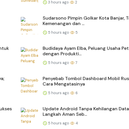
3 hours ago
2
Sudarsono Pimpin Golkar Kota Banjar, T
Kemenangan dan ...
5 hours ago
5
ntuk
Budidaya Ayam Elba, Peluang Usaha Pe
dengan Produkti...
5 hours ago
7
a;
Penyebab Tombol Dashboard Mobil Rus
Cara Mengatasinya
5 hours ago
6
Sukses
Update Android Tanpa Kehilangan Data,
Langkah Aman Seb...
5 hours ago
4