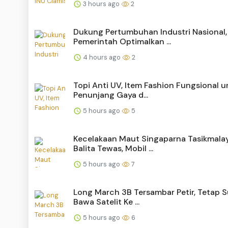
3 hours ago
2
Dukung Pertumbuhan Industri Nasional,
Pemerintah Optimalkan ...
4 hours ago
2
Topi Anti UV, Item Fashion Fungsional u
Penunjang Gaya d...
5 hours ago
5
Kecelakaan Maut Singaparna Tasikmalay
Balita Tewas, Mobil ...
5 hours ago
7
Long March 3B Tersambar Petir, Tetap 
Bawa Satelit Ke ...
5 hours ago
6