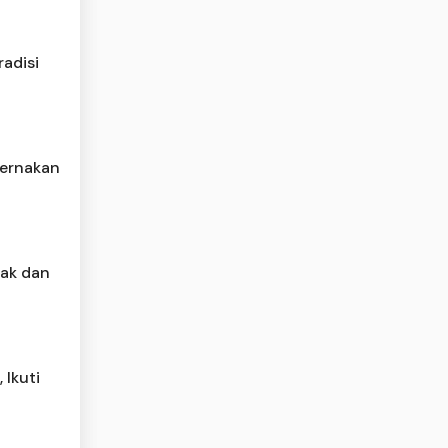
radisi
ternakan
ak dan
 Ikuti