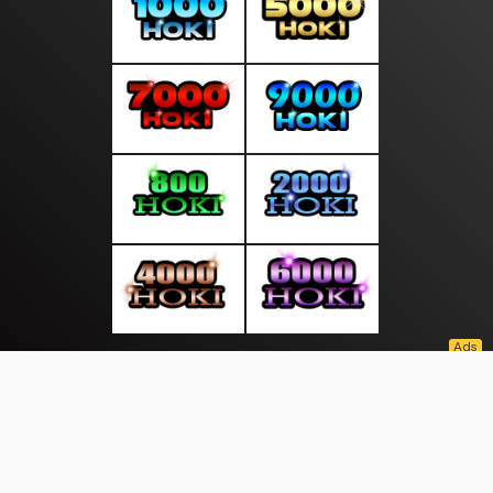
About Us
·
Contact Us
·
Terms & Conditions
·
© sumberterkini.com 2026. All rights are reserved