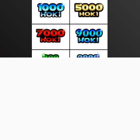
About Us
·
Contact Us
·
Terms & Conditions
·
© sumberterkini.com 2026. All rights are reserved