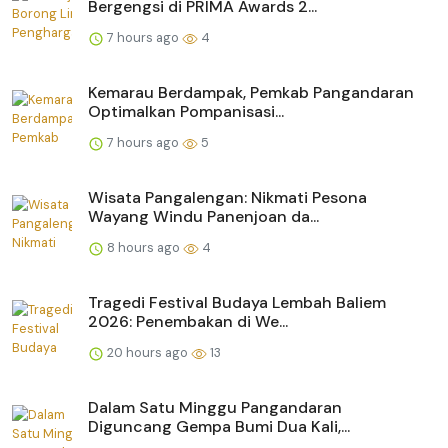
Bergengsi di PRIMA Awards 2...
7 hours ago
4
Kemarau Berdampak, Pemkab Pangandaran
Optimalkan Pompanisasi...
7 hours ago
5
Wisata Pangalengan: Nikmati Pesona
Wayang Windu Panenjoan da...
8 hours ago
4
Tragedi Festival Budaya Lembah Baliem
2026: Penembakan di We...
20 hours ago
13
Dalam Satu Minggu Pangandaran
Diguncang Gempa Bumi Dua Kali,...