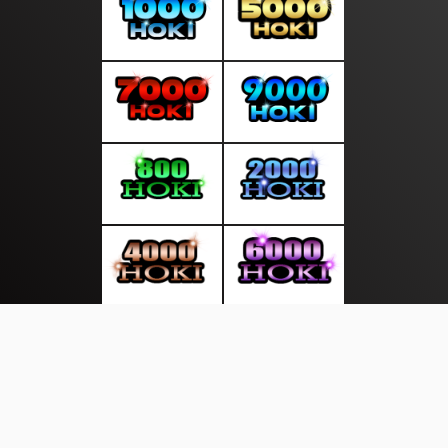
About Us
·
Contact Us
·
Terms & Conditions
·
© sumberterkini.com 2026. All rights are reserved