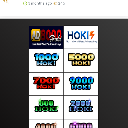
3 months ago
245