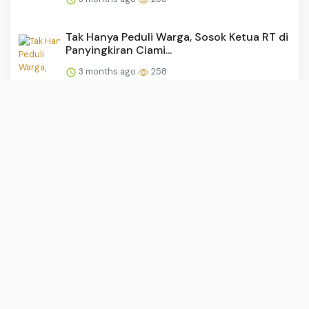
Tak Hanya Peduli Warga, Sosok Ketua RT di
Panyingkiran Ciami...
3 months ago
258
Sindir ‘Detergen 78’, Ahmad Dhani
Jelaskan Mengapa Proses Ce...
3 months ago
249