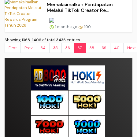
Memaksimalkan Pendapatan
Melalui TikTok Creator Re...
1 month ago
100
Showing 1368-1406 of total 3436 entries.
First
Prev.
34
35
36
37
38
39
40
Next