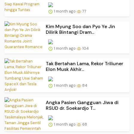
1 month ago
77
Kim Myung Soo dan Pyo Ye Jin
Dilirik Bintangi Dram...
1 month ago
104
Tak Bertahan Lama, Rekor Triliuner
Elon Musk Akhir...
1 month ago
84
Angka Pasien Gangguan Jiwa di
RSUD dr. Soekardjo T...
1 month ago
68