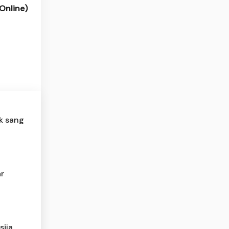
Online)
k sang
ar
sija