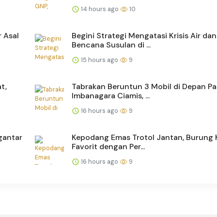
14 hours ago
10
r Asal
Begini Strategi Mengatasi Krisis Air dan
Bencana Susulan di ...
15 hours ago
9
t,
Tabrakan Beruntun 3 Mobil di Depan Pa
Imbanagara Ciamis, ...
16 hours ago
9
gantar
Kepodang Emas Trotol Jantan, Burung 
Favorit dengan Per...
16 hours ago
9