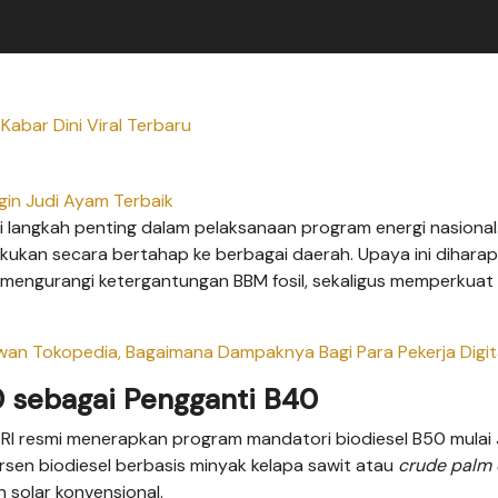
Kabar Dini Viral Terbaru
gin Judi Ayam Terbaik
i langkah penting dalam pelaksanaan program energi nasional.
 lakukan secara bertahap ke berbagai daerah. Upaya ini dihara
engurangi ketergantungan BBM fosil, sekaligus memperkuat
n Tokopedia, Bagaimana Dampaknya Bagi Para Pekerja Digit
0 sebagai Pengganti B40
 RI resmi menerapkan program mandatori biodiesel B50 mulai J
sen biodiesel berbasis minyak kelapa sawit atau
crude palm o
solar konvensional.