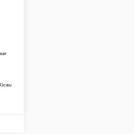
sar
Kicau