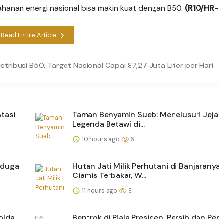
ahanan energi nasional bisa makin kuat dengan B50.
(R10/HR-
Read Entire Article
stribusi B50, Target Nasional Capai 87,27 Juta Liter per Hari
tasi
Taman Benyamin Sueb: Menelusuri Jeja
Legenda Betawi di...
10 hours ago
6
Diduga
Hutan Jati Milik Perhutani di Banjarany
Ciamis Terbakar, W...
11 hours ago
9
olda
Bentrok di Piala Presiden, Persib dan Per