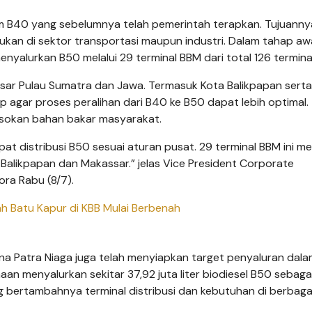
ram B40 yang sebelumnya telah pemerintah terapkan. Tujuanny
kan di sektor transportasi maupun industri. Dalam tahap aw
nyalurkan B50 melalui 29 terminal BBM dari total 126 terminal
sar Pulau Sumatra dan Jawa. Termasuk Kota Balikpapan serta
 agar proses peralihan dari B40 ke B50 dapat lebih optimal.
sokan bahan bakar masyarakat.
at distribusi B50 sesuai aturan pusat. 29 terminal BBM ini mel
Balikpapan dan Makassar.” jelas Vice President Corporate
ra Rabu (8/7).
ah Batu Kapur di KBB Mulai Berbenah
ina Patra Niaga juga telah menyiapkan target penyaluran dala
aan menyalurkan sekitar 37,92 juta liter biodiesel B50 sebaga
ng bertambahnya terminal distribusi dan kebutuhan di berbaga