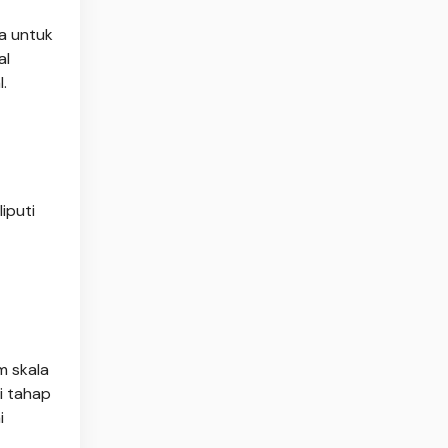
a untuk
al
.
iputi
m skala
i tahap
i