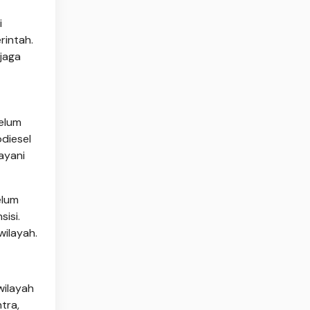
i
rintah.
jaga
belum
odiesel
ayani
elum
isi.
ilayah.
wilayah
tra,