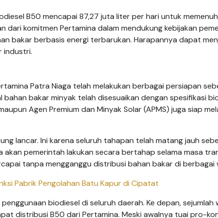
iesel B50 mencapai 87,27 juta liter per hari untuk memenuh
ian dari komitmen Pertamina dalam mendukung kebijakan peme
n bakar berbasis energi terbarukan. Harapannya dapat men
industri.
ertamina Patra Niaga telah melakukan berbagai persiapan se
nal bahan bakar minyak telah disesuaikan dengan spesifikasi bi
PBU maupun Agen Premium dan Minyak Solar (APMS) juga siap mel
sung lancar. Ini karena seluruh tahapan telah matang jauh seb
ga akan pemerintah lakukan secara bertahap selama masa trans
apai tanpa mengganggu distribusi bahan bakar di berbagai w
ksi Pabrik Pengolahan Batu Kapur di Cipatat
 penggunaan biodiesel di seluruh daerah. Ke depan, sejumlah 
at distribusi B50 dari Pertamina. Meski awalnya tuai pro-kon