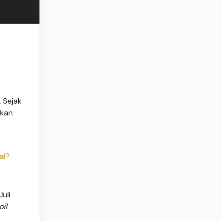
 Sejak
pkan
al?
uli
il