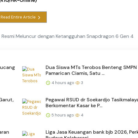
(R10/HR-Online)
Read Entire Article
b Resmi Meluncur dengan Ketangguhan Snapdragon 6 Gen 4
ipucang
Dua Siswa MTs Terobos Benteng SMPN 
Pamarican Ciamis, Satu ...
4 hours ago
3
Garut,
Pegawai RSUD dr Soekardjo Tasikmalay
Berkomentar Kasar ke P...
5 hours ago
4
aran
Liga Jasa Keuangan bank bjb 2026, Per
Budaya Kolaborasi ...