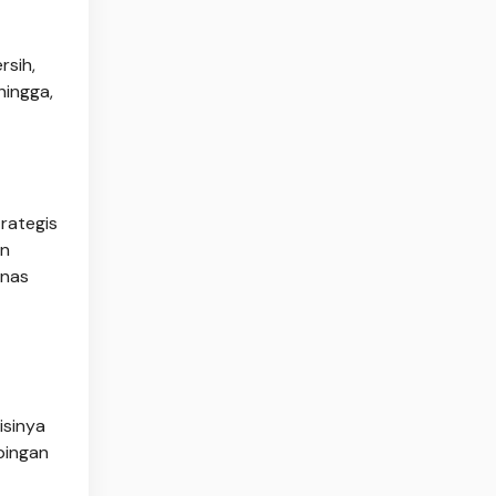
rsih,
hingga,
rategis
an
anas
isinya
pingan