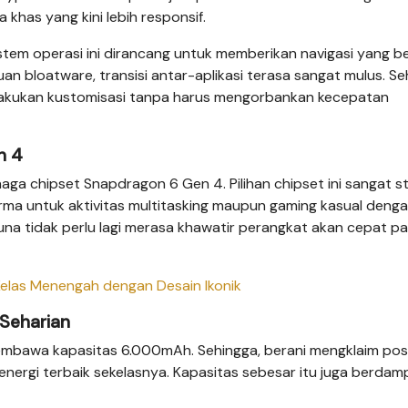
a khas yang kini lebih responsif.
tem operasi ini dirancang untuk memberikan navigasi yang be
an bloatware, transisi antar-aplikasi terasa sangat mulus. Se
lakukan kustomisasi tanpa harus mengorbankan kecepatan
n 4
a chipset Snapdragon 6 Gen 4. Pilihan chipset ini sangat st
a untuk aktivitas multitasking maupun gaming kasual deng
guna tidak perlu lagi merasa khawatir perangkat akan cepat p
elas Menengah dengan Desain Ikonik
 Seharian
membawa kapasitas 6.000mAh. Sehingga, berani mengklaim pos
nergi terbaik sekelasnya. Kapasitas sebesar itu juga berdam