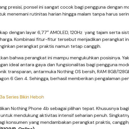
g presisi, ponsel ini sangat cocok bagi pengguna dengan mo
tuk menemani rutinitas harian hingga malam tanpa harus seri
engkap dengan layar 6,77″ AMOLED, 120Hz yang tajam serta sis
a. Kombinasi fitur-fitur tersebut menjadikan perangkat in
inginkan perangkat praktis namun tetap canggih.
ukkan bahwa perangkat ini mampu mengukuhkan posisinya. Yak
n ideal antara gaya dan fungsionalitas bagi pengguna mod
onik transparan, antarmuka Nothing OS bersih, RAM 8GB/128G
ragon 6 Gen 4. Sehingga, berhasil memberikan pengalaman pe
3a Series Bikin Heboh
kan Nothing Phone 4b sebagai pilihan tepat. Khususnya bagi
untuk mendukung aktivitas intensif seharian penuh. Singkatny
bagi konsumen yang mendambakan perangkat praktis, canggih