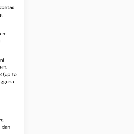
bilitas
ng-
tem
i
ni
ern.
B (up to
ngguna
a,
, dan