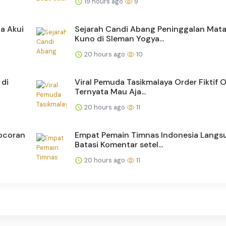
19 hours ago
9
ta Akui
Sejarah Candi Abang Peninggalan Mat
Kuno di Sleman Yogya...
20 hours ago
10
 di
Viral Pemuda Tasikmalaya Order Fiktif Oj
Ternyata Mau Aja...
20 hours ago
11
Bocoran
Empat Pemain Timnas Indonesia Langs
Batasi Komentar setel...
20 hours ago
11