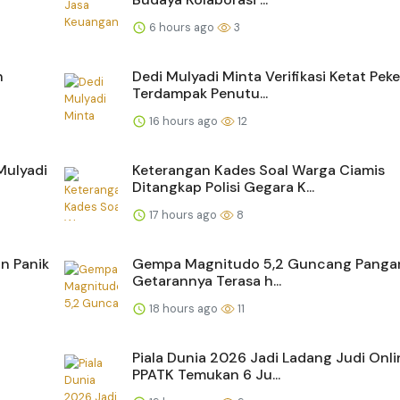
6 hours ago
3
n
Dedi Mulyadi Minta Verifikasi Ketat Peke
Terdampak Penutu...
16 hours ago
12
Mulyadi
Keterangan Kades Soal Warga Ciamis
Ditangkap Polisi Gegara K...
17 hours ago
8
n Panik
Gempa Magnitudo 5,2 Guncang Panga
Getarannya Terasa h...
18 hours ago
11
Piala Dunia 2026 Jadi Ladang Judi Onli
PPATK Temukan 6 Ju...