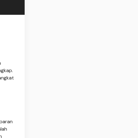
n
ngkap.
rangkat
sparan
alah
n