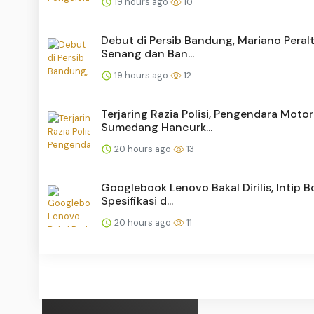
19 hours ago
10
Debut di Persib Bandung, Mariano Peral
Senang dan Ban...
19 hours ago
12
Terjaring Razia Polisi, Pengendara Motor
Sumedang Hancurk...
20 hours ago
13
Googlebook Lenovo Bakal Dirilis, Intip 
Spesifikasi d...
20 hours ago
11