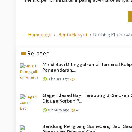
memiliki performa baterai paling awet di kelasnya.
Homepage
Berita Rakyat
Nothing Phone 4
Related
Miris! Bayi Ditinggalkan di Terminal Kal
Pangandaran,...
3 hours ago
3
Geger! Jasad Bayi Terapung di Selokan 
Diduga Korban P...
5 hours ago
4
Bendung Rengrang Sumedang Jadi Sas
Pencurian, Pemkab Gan...