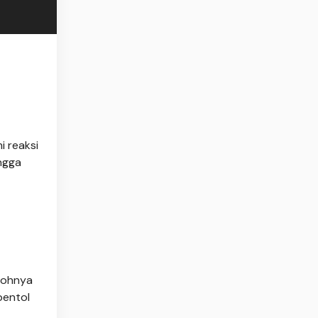
i reaksi
ingga
ntohnya
bentol