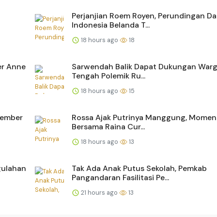
Perjanjian Roem Royen, Perundingan D
Indonesia Belanda T...
18 hours ago
18
ler Anne
Sarwendah Balik Dapat Dukungan Warg
Tengah Polemik Ru...
18 hours ago
15
tember
Rossa Ajak Putrinya Manggung, Momen
Bersama Raina Cur...
18 hours ago
13
gulahan
Tak Ada Anak Putus Sekolah, Pemkab
Pangandaran Fasilitasi Pe...
21 hours ago
13