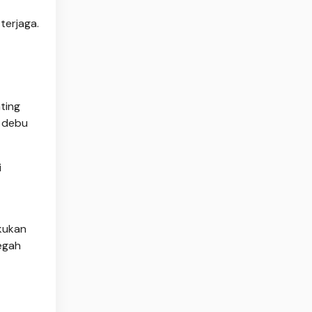
terjaga.
ting
i debu
i
akukan
egah