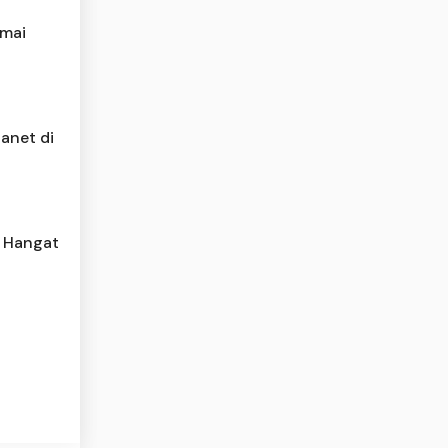
amai
anet di
 Hangat