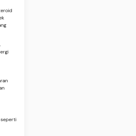
teroid
ek
ang
.
ergi
aran
an
 seperti