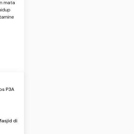
an mata
hidup
stamine
sos P3A
asjid di