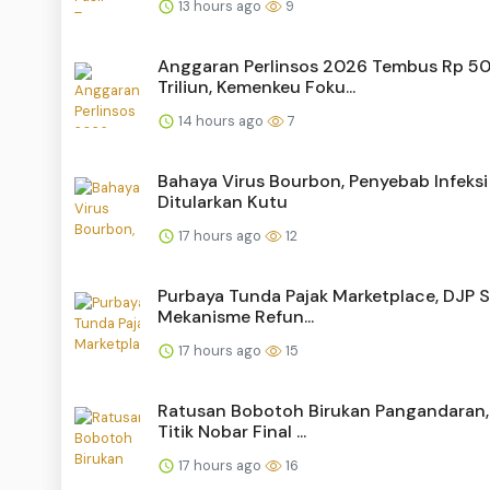
13 hours ago
9
Anggaran Perlinsos 2026 Tembus Rp 5
Triliun, Kemenkeu Foku...
14 hours ago
7
Bahaya Virus Bourbon, Penyebab Infeksi
Ditularkan Kutu
17 hours ago
12
Purbaya Tunda Pajak Marketplace, DJP 
Mekanisme Refun...
17 hours ago
15
Ratusan Bobotoh Birukan Pangandaran
Titik Nobar Final ...
17 hours ago
16