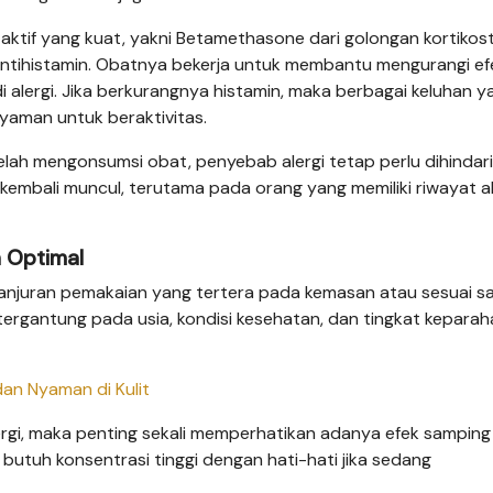
 aktif yang kuat, yakni Betamethasone dari golongan kortikos
antihistamin. Obatnya bekerja untuk membantu mengurangi ef
i alergi. Jika berkurangnya histamin, maka berbagai keluhan y
nyaman untuk beraktivitas.
telah mengonsumsi obat, penyebab alergi tetap perlu dihindari
 kembali muncul, terutama pada orang yang memiliki riwayat al
h Optimal
 anjuran pemakaian yang tertera pada kemasan atau sesuai s
ergantung pada usia, kondisi kesehatan, dan tingkat keparah
dan Nyaman di Kulit
ergi, maka penting sekali memperhatikan adanya efek samping
g butuh konsentrasi tinggi dengan hati-hati jika sedang