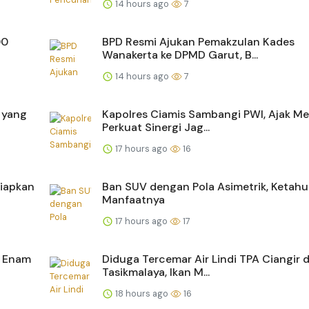
14 hours ago
7
00
BPD Resmi Ajukan Pemakzulan Kades
Wanakerta ke DPMD Garut, B...
14 hours ago
7
 yang
Kapolres Ciamis Sambangi PWI, Ajak Me
Perkuat Sinergi Jag...
17 hours ago
16
Siapkan
Ban SUV dengan Pola Asimetrik, Ketahu
Manfaatnya
17 hours ago
17
, Enam
Diduga Tercemar Air Lindi TPA Ciangir d
Tasikmalaya, Ikan M...
18 hours ago
16