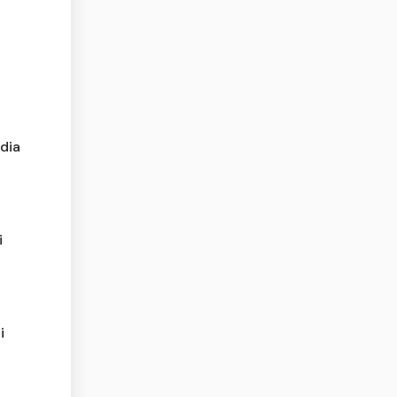
dia
i
i