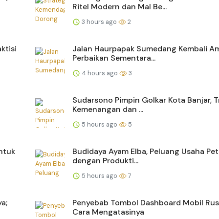
Ritel Modern dan Mal Be...
3 hours ago
2
ktisi
Jalan Haurpapak Sumedang Kembali Am
Perbaikan Sementara...
4 hours ago
3
Sudarsono Pimpin Golkar Kota Banjar, T
Kemenangan dan ...
5 hours ago
5
ntuk
Budidaya Ayam Elba, Peluang Usaha Pe
dengan Produkti...
5 hours ago
7
a;
Penyebab Tombol Dashboard Mobil Rus
Cara Mengatasinya