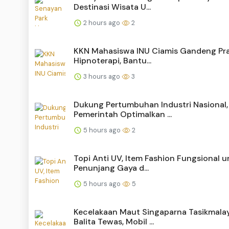
Destinasi Wisata U...
2 hours ago
2
KKN Mahasiswa INU Ciamis Gandeng Pra
Hipnoterapi, Bantu...
3 hours ago
3
Dukung Pertumbuhan Industri Nasional,
Pemerintah Optimalkan ...
5 hours ago
2
Topi Anti UV, Item Fashion Fungsional u
Penunjang Gaya d...
5 hours ago
5
Kecelakaan Maut Singaparna Tasikmalay
Balita Tewas, Mobil ...