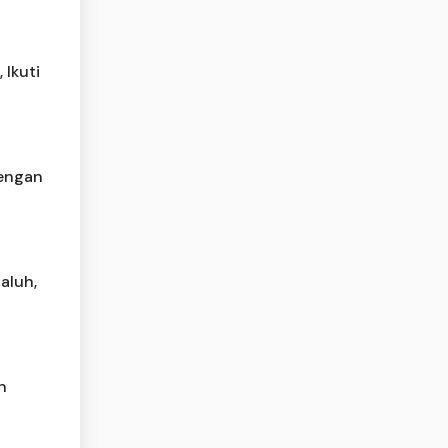
 Ikuti
dengan
aluh,
n