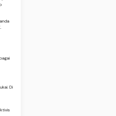
p
tanda
.
bagai
kai. Di
ktivis