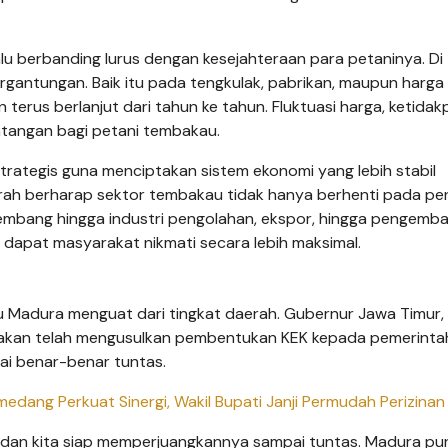
u berbanding lurus dengan kesejahteraan para petaninya. Di 
rgantungan. Baik itu pada tengkulak, pabrikan, maupun harga
terus berlanjut dari tahun ke tahun. Fluktuasi harga, ketidak
antangan bagi petani tembakau.
rategis guna menciptakan sistem ekonomi yang lebih stabil
aerah berharap sektor tembakau tidak hanya berhenti pada pe
embang hingga industri pengolahan, ekspor, hingga pengemb
 dapat masyarakat nikmati secara lebih maksimal.
Madura menguat dari tingkat daerah. Gubernur Jawa Timur,
takan telah mengusulkan pembentukan KEK kepada pemerinta
i benar-benar tuntas.
ang Perkuat Sinergi, Wakil Bupati Janji Permudah Perizinan
 dan kita siap memperjuangkannya sampai tuntas. Madura pu