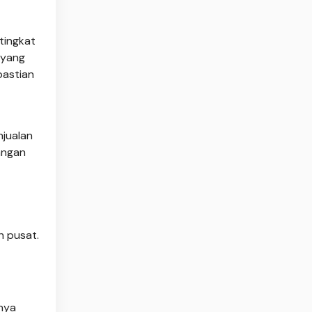
tingkat
 yang
pastian
njualan
angan
h pusat.
nya