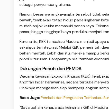
sebagai penyumbang utama.
Namun, besarnya angka-angka tersebut tidak selal
bawah, tembakau tetap hidup pada lingkaran kete
mudah anjlok ketika memasuki panen raya. Tekanan 
pasar, hingga tingginya biaya produksi menjadi t
Karena itu, KEK tembakau Madura menjadi upaya st
sekaligus terintegrasi. Melalui KEK, pemerintah d
bahan mentah. Lebih dari itu, mereka mampu berk
produk turunan. Harapannya nilai tambah ekonomi
Dukungan Penuh dari PEMDA
Wacana Kawasan Ekonomi Khusus (KEK) Tembakau 
Khofifah Indar Parawansa, secara terbuka menya
Pihaknya menegaskan siap memperjuangkan sampa
Baca Juga:
Pemkab dan Pengusaha Tembakau Sumed
“Saya paham kenapa ada keinginan KEK di Madura