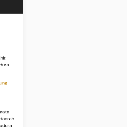
ir.
adura
dung
 mata
 daerah
Madura