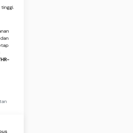
tinggi.
anan
 dan
etap
i
/HR-
tan
bus