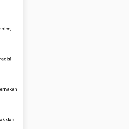
bles,
radisi
ternakan
ak dan