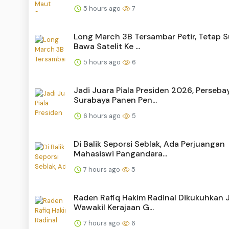
5 hours ago
7
Long March 3B Tersambar Petir, Tetap 
Bawa Satelit Ke ...
5 hours ago
6
Jadi Juara Piala Presiden 2026, Perseba
Surabaya Panen Pen...
6 hours ago
5
Di Balik Seporsi Seblak, Ada Perjuangan
Mahasiswi Pangandara...
7 hours ago
5
Raden Rafiq Hakim Radinal Dikukuhkan 
Wawakil Kerajaan G...
7 hours ago
6