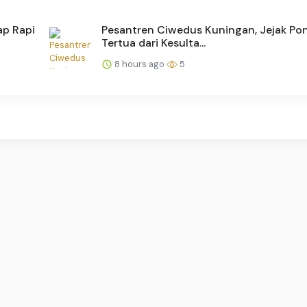
ap Rapi
Pesantren Ciwedus Kuningan, Jejak Po
Tertua dari Kesulta...
8 hours ago
5