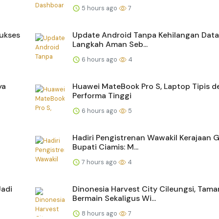
5 hours ago
7
Sukses
Update Android Tanpa Kehilangan Data,
Langkah Aman Seb...
6 hours ago
4
ya
Huawei MateBook Pro S, Laptop Tipis 
Performa Tinggi
6 hours ago
5
Hadiri Pengistrenan Wawakil Kerajaan G
Bupati Ciamis: M...
7 hours ago
4
Jadi
Dinonesia Harvest City Cileungsi, Tama
Bermain Sekaligus Wi...
8 hours ago
7