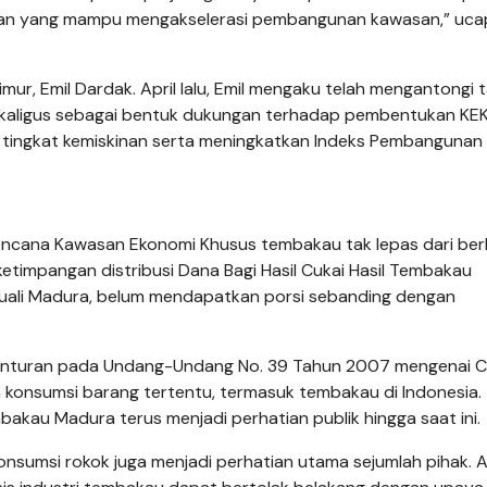
akan yang mampu mengakselerasi pembangunan kawasan,” uca
ur, Emil Dardak. April lalu, Emil mengaku telah mengantongi 
 sekaligus sebagai bentuk dukungan terhadap pembentukan KEK
 tingkat kemiskinan serta meningkatkan Indeks Pembangunan
 rencana Kawasan Ekonomi Khusus tembakau tak lepas dari ber
etimpangan distribusi Dana Bagi Hasil Cukai Hasil Tembakau
cuali Madura, belum mendapatkan porsi sebanding dengan
rbenturan pada Undang-Undang No. 39 Tahun 2007 mengenai Cu
 konsumsi barang tertentu, termasuk tembakau di Indonesia.
kau Madura terus menjadi perhatian publik hingga saat ini.
 konsumsi rokok juga menjadi perhatian utama sejumlah pihak. A