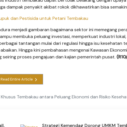
s industri tembakau dapat bertolak belakang dengan upaya
a dampak penyakit akibat rokok dikhawatirkan bisa semakin 
puk dan Pestisida untuk Petani Tembakau
dura menjadi gambaran bagaimana sektor ini memegang per
 mampu membuka peluang investasi, memperkuat industri lokal,
rbagai tantangan mulai dari regulasi hingga isu kesehatan t
h abaikan. Hingga kini pembahasan mengenai Kawasan Ekonom
seiring proses pengajuan dan kajian pemerintah pusat.
(R10
Read Entire Article
Khusus Tembakau antara Peluang Ekonomi dan Risiko Keseha
ll,
Strategi Kemendag Dorong UMKM Tem